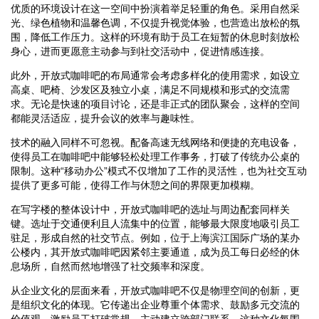
优质的环境设计在这一空间中扮演着举足轻重的角色。采用自然采
光、绿色植物和温馨色调，不仅提升视觉体验，也营造出放松的氛
围，降低工作压力。这样的环境有助于员工在短暂的休息时刻放松
身心，进而更愿意主动参与到社交活动中，促进情感连接。
此外，开放式咖啡吧的布局通常会考虑多样化的使用需求，如设立
高桌、吧椅、沙发区及独立小桌，满足不同规模和形式的交流需
求。无论是快速的项目讨论，还是非正式的团队聚会，这样的空间
都能灵活适应，提升会议的效率与趣味性。
技术的融入同样不可忽视。配备高速无线网络和便捷的充电设备，
使得员工在咖啡吧中能够轻松处理工作事务，打破了传统办公桌的
限制。这种“移动办公”模式不仅增加了工作的灵活性，也为社交互动
提供了更多可能，使得工作与休憩之间的界限更加模糊。
在写字楼的整体设计中，开放式咖啡吧的选址与周边配套同样关
键。选址于交通便利且人流集中的位置，能够最大限度地吸引员工
驻足，形成自然的社交节点。例如，位于上海滨江国际广场的某办
公楼内，其开放式咖啡吧因紧邻主要通道，成为员工每日必经的休
息场所，自然而然地增强了社交频率和深度。
从企业文化的层面来看，开放式咖啡吧不仅是物理空间的创新，更
是组织文化的体现。它传递出企业尊重个体需求、鼓励多元交流的
价值观，激励员工打破常规，主动建立跨部门联系。这种文化氛围