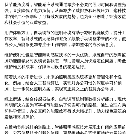
从节能角度看，智能感应系统通过减少不必要的照明时间和调整光
强，直接降低了电力负荷，从而减少了碳排放和环境压力。这种技
术的推广不仅响应了可持续发展的趋势，也为企业创造了经济效益
和社会价值的双重收益。
用户体验方面，自动调节的照明环境有助于减轻视觉疲劳，提升工
作效率。智能系统的无感操作避免了频繁手动调整带来的不便，使
办公人员能够更加专注于工作内容，增加整体的办公满意度。
维护便利性也是智能照明感应技术的一大优势。系统自带的故障监
测功能能够及时反馈设备状态，帮助管理人员快速定位问题，降低
维护难度和成本，保障照明设备的稳定运行。
随着技术的不断进步，未来的照明感应系统将更加智能化和个性
化。例如，结合人工智能算法，实现对办公习惯的深度学习和预
测，进一步优化照明方案，实现真正意义上的智慧办公环境。
综上所述，结合传感器技术、自动调节机制和数据分析能力，现代
照明解决方案为写字楼节能提供了切实可行的路径。通过合理布局
和科学管理，办公空间的能源效率得以大幅提升，助力绿色建筑的
发展和环境保护。
在推动节能减排的道路上，智能照明感应技术展现出广阔的应用前
景。它不仅是技术创新的体现，更是推动办公环境可持续发展的关