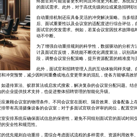
终面官则可能需要更长时间且环境更为私密。系统应
的面试需求。此外，对于高优先级岗位或紧急招聘职
自动重排机制还应具备灵活的冲突解决策略。当多组
后、面试重要性以及会议室的适配度进行综合评估，
面试官的突发需求。例如，若某会议室因技术故障临
动不中断。
为了增强自动重排规则的科学性，数据驱动的分析方
计及面试官反馈，系统能不断优化调度算法，识别高
段，调整会议室分配策略，提升资源配置的精准度与
此外，面试官和招聘管理人员的互动体验同样关键。
醒和冲突预警，减少因时间重叠或地点变更带来的混乱，使各方能够高效
，如遗传算法、蚁群算法或启发式搜索，解决复杂的会议室分配问题。结
内的企业提供技术支持，也促进整体招聘管理的智能化升级。
还应兼顾会议室的物理条件。不同会议室在面积、隔音效果、设备配备上
安排带有高清摄像设备的会议室；对于多面试官联合评审的岗位，配置空
议室安排系统应确保面试信息的保密性，避免不同组别面试官的面试时间
理的安全性和规范性。
室的优先规则自动重排，需综合考虑面试流程的多样需求、资源利用效率